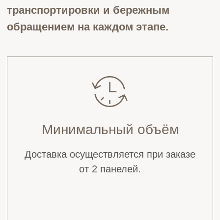
000 ₽
• За пределами МКАД — 12 000 ₽ +
50 ₽ за каждый км от МКАД
* Каждый маршрут рассчитывается
индивидуально для обеспечения
оптимальной логистики.
** Стоимость зависит от габаритов изделий,
этажности и особенностей объекта. Мы
заранее согласовываем все детали, чтобы
обеспечить безопасную доставку и
сохранить идеальное состояние панелей.
Оставьте заявку, и наш дизайнер бесплатно
сделает 3D-визуализацию вашей комнаты с