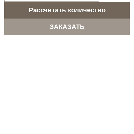
Технология
Панели оснащены замковой системой
стыковки и стыковки через профиль, что
обеспечивает ровное, надёжное соединение
без зазоров и искажений. Поверхность
выглядит как единое цельное полотно.