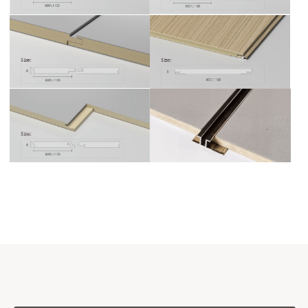
премиального уровня, требующие
аккуратной профессиональной
логистики.
Мы организуем доставку с
соблюдением всех норм
транспортировки и бережным
обращением на каждом этапе.
Минимальный объём
Доставка осуществляется при заказе
от 2 панелей.