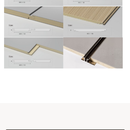
премиального уровня, требующие
аккуратной профессиональной
логистики.
Мы организуем доставку с
соблюдением всех норм
транспортировки и бережным
обращением на каждом этапе.
Минимальный объём
Доставка осуществляется при заказе
от 2 панелей.