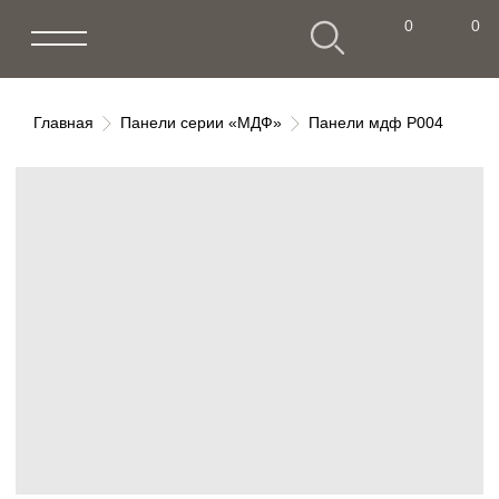
0
0
0
0
Главная
Панели серии «МДФ»
Панели мдф P004
Панели мдф P004
Артикул: P004
Стеновые панели из МДФ премиум-
класса. Размеры, фактуры, цвета. Под
заказ. Для дома и офиса.