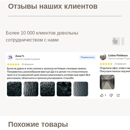
Более 10 000 клиентов довольны
сотрудничеством с нами
Заказать звонок
Telegram и YouTube ограничены на
Политика
территории РФ (на основании
ФЗ-149 "Об информации")
конфиденциальности
+7 (499) 117-01-80
Политика возврата
+7 (958) 202-41-50
товаров