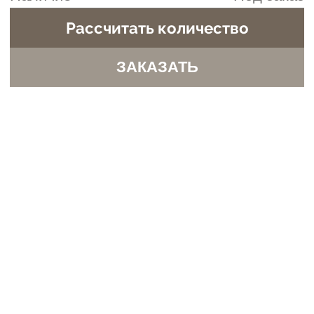
Технология
Панели оснащены замковой системой
стыковки и стыковки через профиль, что
обеспечивает ровное, надёжное соединение
без зазоров и искажений. Поверхность
выглядит как единое цельное полотно.