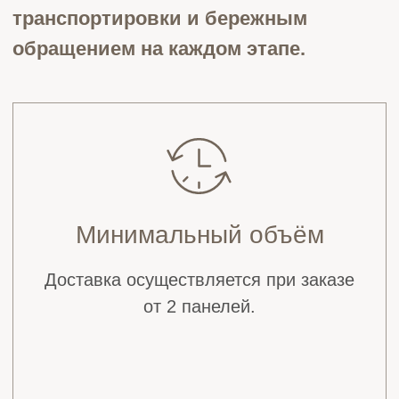
000 ₽
• За пределами МКАД — 12 000 ₽ +
50 ₽ за каждый км от МКАД
* Каждый маршрут рассчитывается
индивидуально для обеспечения
оптимальной логистики.
** Стоимость зависит от габаритов изделий,
этажности и особенностей объекта. Мы
заранее согласовываем все детали, чтобы
обеспечить безопасную доставку и
сохранить идеальное состояние панелей.
Оставьте заявку, и наш дизайнер бесплатно
сделает 3D-визуализацию вашей комнаты с