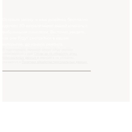
Оставьте заявку, и наш дизайнер бесплатно
сделает 3D-визуализацию вашей комнаты с
выбранными панелями. Вы точно увидите,
как они будут смотреться в вашем
интерьере, до начала ремонта.
Я подтверждаю, нажимая кнопку «Жду звонка»,
ознакомление и даю
Согласие на обработку моих
персональных данных
в порядке и на условиях,
указанных в
Политике обработки персональных данных.