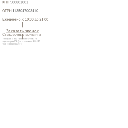
КПП
500801001
ОГРН
1135047003410
Ежедневно, с 10:00 до 21:00
Заказать звонок
Стыковочные молдинги
Telegram и YouTube ограничены на
территории РФ (на основании ФЗ-149
"Об информации")