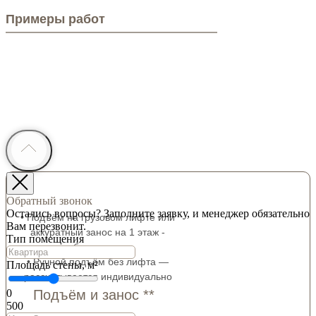
Примеры работ
Обратный звонок
Остались вопросы? Заполните заявку, и менеджер обязательно
• Подъём на грузовом лифте или
Вам перезвонит.
аккуратный занос на 1 этаж -
Тип помещения
бесплатно
• Ручной подъём без лифта —
Площадь стены, м²
рассчитывается индивидуально
Подъём и занос **
0
500