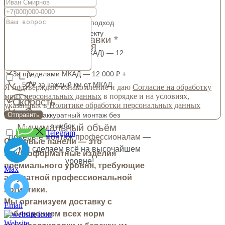
Индивидуальный подход
к каждому проекту
Стоимость доставки *
Персонализация
• Москва (в пределах МКАД) — 12
000 ₽
• За пределами МКАД — 12 000 ₽ +
50 ₽ за каждый км от МКАД
Я подтверждаю ознакомление и даю
Согласие на обработку
моих персональных данных
в порядке и на условиях,
Скорость
указанных в
Политике обработки персональных данных
Быстрый и аккуратный монтаж без
Отправить
ошибок
Минимальный объём
Telegram
Доверьте монтаж
профессионалам
—
Стеновые панели — это
мы сделаем всё на высочайшем
крупноформатные изделия
уровне!
премиального уровня, требующие
Max
аккуратной профессиональной
логистики.
Мы организуем доставку с
Email
соблюдением всех норм
Website