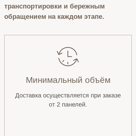
000 ₽
• За пределами МКАД — 12 000 ₽ +
50 ₽ за каждый км от МКАД
* Каждый маршрут рассчитывается
индивидуально для обеспечения
оптимальной логистики.
** Стоимость зависит от габаритов изделий,
этажности и особенностей объекта. Мы
заранее согласовываем все детали, чтобы
обеспечить безопасную доставку и
сохранить идеальное состояние панелей.
Оставьте заявку, и наш дизайнер бесплатно
сделает 3D-визуализацию вашей комнаты с