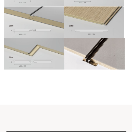
премиального уровня, требующие
аккуратной профессиональной
логистики.
Мы организуем доставку с
соблюдением всех норм
транспортировки и бережным
обращением на каждом этапе.
Минимальный объём
Доставка осуществляется при заказе
от 2 панелей.