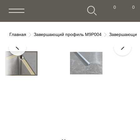
0
0
0
0
Главная
Завершающий профиль M9P004
Завершающий 
Завершающий профиль с LED
M9P011 купить
Артикул: M9P011
Торцевой профиль со светодиодной
лентой. Черный и бронзовый.